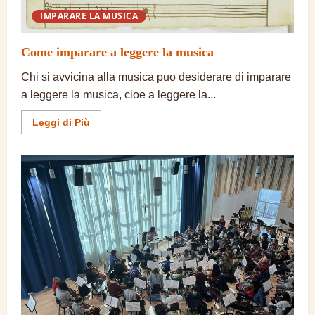
IMPARARE LA MUSICA
Come imparare a leggere la musica
Chi si avvicina alla musica puo desiderare di imparare
a leggere la musica, cioe a leggere la...
Ulteriori
Leggi di Più
informazioni
su
Come
imparare
a
leggere
la
musica