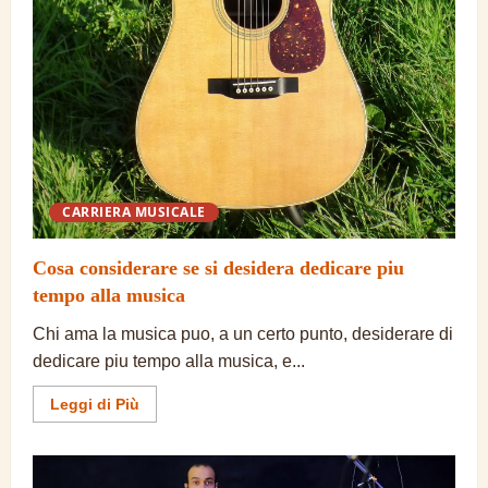
CARRIERA MUSICALE
Cosa considerare se si desidera dedicare piu
tempo alla musica
Chi ama la musica puo, a un certo punto, desiderare di
dedicare piu tempo alla musica, e...
Ulteriori
Leggi di Più
informazioni
su
Cosa
considerare
se