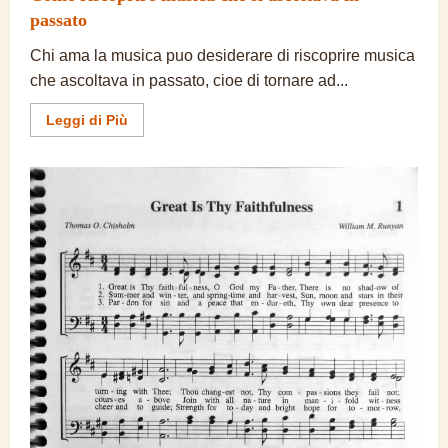
passato
Chi ama la musica puo desiderare di riscoprire musica
che ascoltava in passato, cioe di tornare ad...
Ulteriori
Leggi di Più
informazioni
su
Come
riscoprire
musica
che
si
ascoltava
in
passato