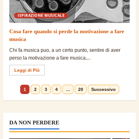
ISPIRAZIONE MUSICALE
Cosa fare quando si perde la motivazione a fare
musica
Chi fa musica puo, a un certo punto, sentire di aver
perso la motivazione a fare musica,...
Ulteriori
Leggi di Più
informazioni
su
Cosa
fare
Paginazione
1
2
3
4
…
20
Successivo
quando
si
perde
degli
la
motivazione
a
articoli
fare
DA NON PERDERE
musica