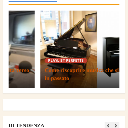
Cosa considerare se si desidera
dedicare piu tempo alla musica
4
Come mantenere la costanza nello
studio della musica
5
PLAYLIST PERFETTE
Come riscoprire musica che si ascoltava
in passato
Cosa significa coltivare la curiosita
verso la musica
1
Come riscoprire musica che si
ascoltava in passato
DI TENDENZA