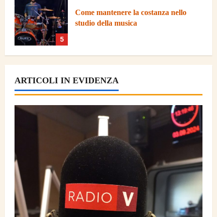
Cosa significa coltivare la curiosita
verso la musica
1
Come riscoprire musica che si
ARTICOLI IN EVIDENZA
ascoltava in passato
2
Come orientarsi tra i diversi tipi di uno
stesso strumento
3
Cosa considerare se si desidera
dedicare piu tempo alla musica