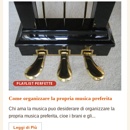
mantenere
la
costanza
nello
studio
della
musica
PLAYLIST PERFETTE
Come organizzare la propria musica preferita
Chi ama la musica puo desiderare di organizzare la
propria musica preferita, cioe i brani e gli...
Ulteriori
Leggi di Più