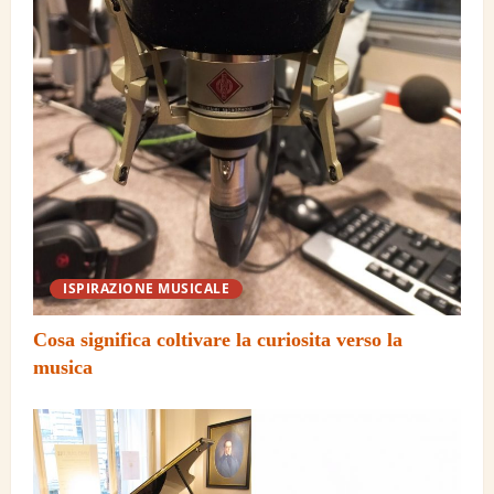
4
Come mantenere la costanza nello
studio della musica
5
ISPIRAZIONE MUSICALE
Cosa significa coltivare la curiosita verso la
musica