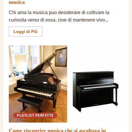
musica
Chi ama la musica puo desiderare di coltivare la
curiosita verso di essa, cioe di mantenere vivo...
Ulteriori
Leggi di Più
informazioni
su
Cosa
significa
coltivare
la
curiosita
verso
la
musica
PLAYLIST PERFETTE
Come riscoprire musica che si ascoltava in