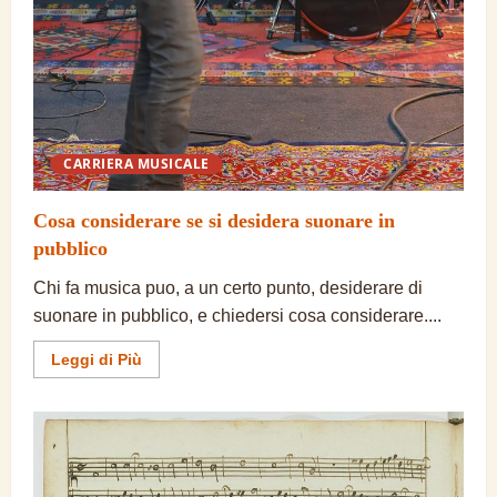
CARRIERA MUSICALE
Cosa considerare se si desidera suonare in
pubblico
Chi fa musica puo, a un certo punto, desiderare di
suonare in pubblico, e chiedersi cosa considerare....
Ulteriori
Leggi di Più
informazioni
su
Cosa
considerare
se
si
desidera
suonare