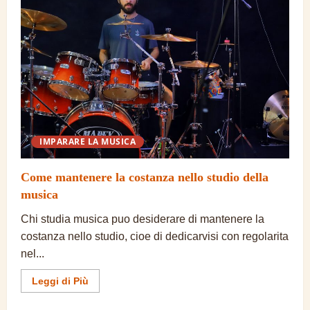
si
desidera
dedicare
piu
tempo
alla
musica
IMPARARE LA MUSICA
Come mantenere la costanza nello studio della
musica
Chi studia musica puo desiderare di mantenere la
costanza nello studio, cioe di dedicarvisi con regolarita
nel...
Ulteriori
Leggi di Più
informazioni
su
Come