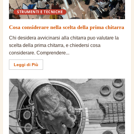
STRUMENTI E TECNICHE
Cosa considerare nella scelta della prima chitarra
Chi desidera avvicinarsi alla chitarra puo valutare la
scelta della prima chitarra, e chiedersi cosa
considerare. Comprendere...
Ulteriori
Leggi di Più
informazioni
su
Cosa
considerare
nella
scelta
della
prima
chitarra