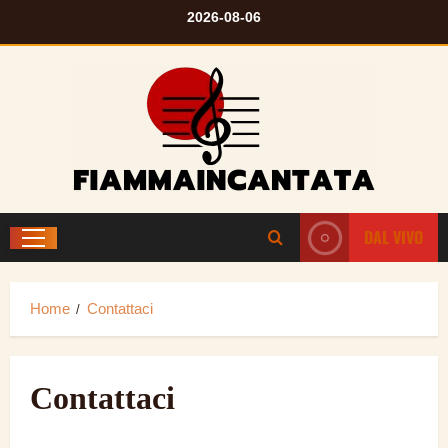
Salta
2026-08-06
al
contenuto
DAL VIVO
Menu
principale
Home
Contattaci
Contattaci