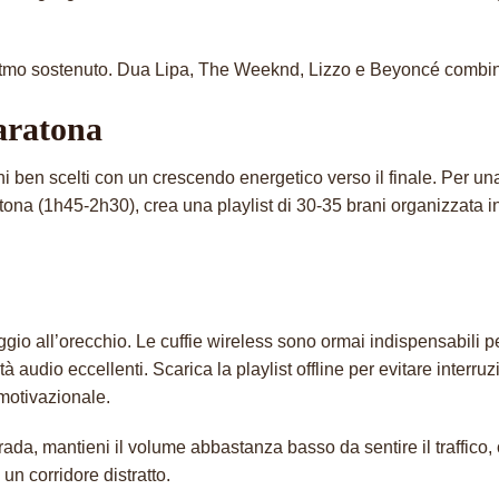
ritmo sostenuto. Dua Lipa, The Weeknd, Lizzo e Beyoncé combina
aratona
ni ben scelti con un crescendo energetico verso il finale. Per u
ona (1h45-2h30), crea una playlist di 30-35 brani organizzata i
ggio all’orecchio. Le cuffie wireless sono ormai indispensabili p
 audio eccellenti. Scarica la playlist offline per evitare interru
 motivazionale.
strada, mantieni il volume abbastanza basso da sentire il traffic
un corridore distratto.