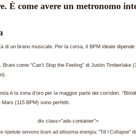
are. È come avere un metronomo inte
a
tà di un brano musicale. Per la corsa, il BPM ideale dipende 
Brani come “Can’t Stop the Feeling” di Justin Timberlake (
o).
a è la zona d’oro per la maggior parte dei corridori. “Blin
 Mars (115 BPM) sono perfetti.
div class="ads-container">
le ripetute servono brani ad altissima energia: “Till I Collaps