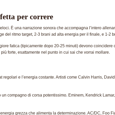
fetta per correre
 veloci. È una narrazione sonora che accompagna l’intero allenam
e del ritmo target, 2-3 brani ad alta energia per il finale, e 1-
iore fatica (tipicamente dopo 20-25 minuti) devono coincidere con
 più forte, esattamente nel punto in cui sai che vorrai mollare.
eat regolari e l’energia costante. Artisti come Calvin Harris, Da
dono un compagno di corsa potentissimo. Eminem, Kendrick Lamar, 
re un’energia grezza che alimenta la determinazione. AC/DC, Foo 