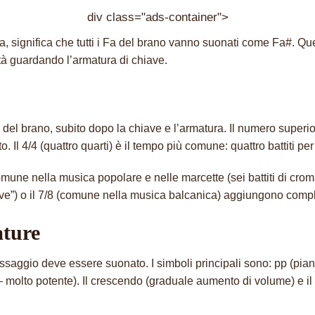
div class="ads-container">
a, significa che tutti i Fa del brano vanno suonati come Fa#. Qu
tà guardando l’armatura di chiave.
 del brano, subito dopo la chiave e l’armatura. Il numero superior
o. Il 4/4 (quattro quarti) è il tempo più comune: quattro battiti 
è comune nella musica popolare e nelle marcette (sei battiti di crom
ive”) o il 7/8 (comune nella musica balcanica) aggiungono comple
ature
saggio deve essere suonato. I simboli principali sono: pp (pia
ssimo – molto potente). Il crescendo (graduale aumento di volume)