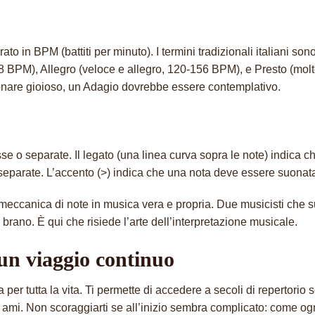
ato in BPM (battiti per minuto). I termini tradizionali italiani s
BPM), Allegro (veloce e allegro, 120-156 BPM), e Presto (molt
uonare gioioso, un Adagio dovrebbe essere contemplativo.
o separate. Il legato (una linea curva sopra le note) indica che 
 separate. L’accento (>) indica che una nota deve essere suonata 
eccanica di note in musica vera e propria. Due musicisti che s
brano. È qui che risiede l’arte dell’interpretazione musicale.
un viaggio continuo
r tutta la vita. Ti permette di accedere a secoli di repertorio sc
mi. Non scoraggiarti se all’inizio sembra complicato: come ogni