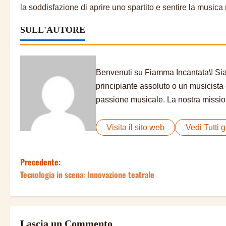
la soddisfazione di aprire uno spartito e sentire la musi
SULL'AUTORE
Benvenuti su Fiamma Incantata\! Siam
principiante assoluto o un musicista 
passione musicale. La nostra mission
Visita il sito web
Vedi Tutti gl
Precedente:
N
Tecnologia in scena: Innovazione teatrale
a
v
Lascia un Commento