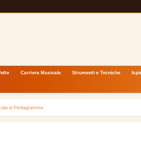
fette
Carriera Musicale
Strumenti e Tecniche
Ispi
Scala al Pentagramma