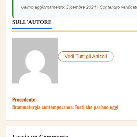
Ultimo aggiornamento: Dicembre 2024 | Contenuto verificat
SULL'AUTORE
Vedi Tutti gli Articoli
Precedente:
N
Drammaturgia contemporanea: Testi che parlano oggi
a
v
Lascia un Commento