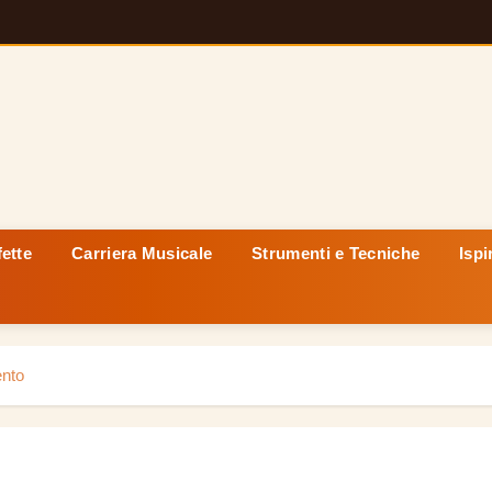
fette
Carriera Musicale
Strumenti e Tecniche
Ispi
ento